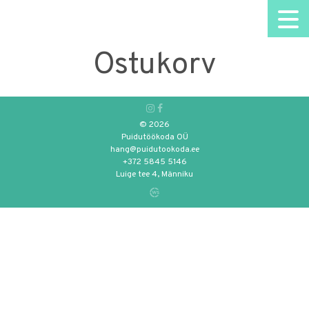
Ostukorv
© 2026
Puidutöökoda OÜ
hang@puidutookoda.ee
+372 5845 5146
Luige tee 4, Männiku