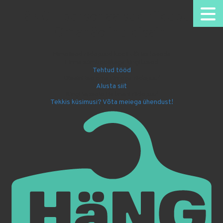
HäNG - personaalsed riidepuud.
Omanäoline disain.
Nimelised riidepuud kooli või lasteaeda
Firma sümboolikaga kingitused
Tehtud tööd
Disaini ise oma nimega riidepuu!
Alusta siit
Kingi lapsele Batmani riidepuu!
Tekkis küsimusi? Võta meiega ühendust!