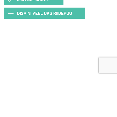
LISA OSTUKORVI
DISAINI VEEL ÜKS RIIDEPUU
© 2026
Puidutöökoda OÜ
hang@puidutookoda.ee
+372 5845 5146
Luige tee 4, Männiku