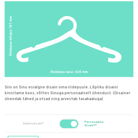
mm
187
Riidepuu kõrgus
Riidepuu laius
420
mm
Siin on Sinu esialgne disain oma riidepuule. Lõpliku disaini
kinnitame koos, võttes Sinuga personaalselt ühendust. (Disainer
ühendab tähed ja otsad ning arvestab tasakaaluga)
Personaalne
Valmisdisain*
disain**