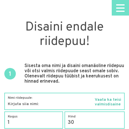
Disaini endale
riidepuu!
Sisesta oma nimi ja disaini omanäoline riidepuu
või otsi valmis riidepuude seast omale sobiv.
1
Olenevalt riidepuu tüübist ja keerukusest on
hinnad erinevad.
Nimi riidepuule:
Vaata ka teisi
valmisdisaine
Kogus
Hind