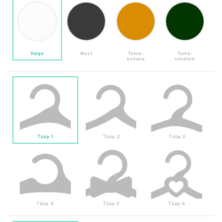
Valge
Must
Tume-
Tume-
kollane
roheline
Tüüp 1
Tüüp 2
Tüüp 3
Tüüp 4
Tüüp 5
Tüüp 6