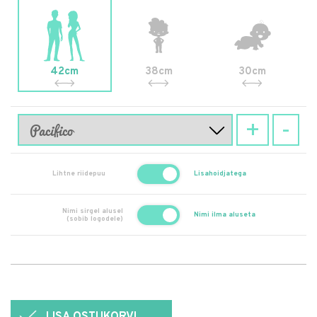
42cm
38cm
30cm
+
-
Lihtne riidepuu
Lisahoidjatega
Nimi sirgel alusel
Nimi ilma aluseta
(sobib logodele)