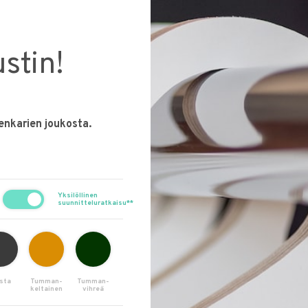
ustin!
enkarien joukosta.
Yksilöllinen
suunnitteluratkaisu**
sta
Tumman-
Tumman-
keltainen
vihreä