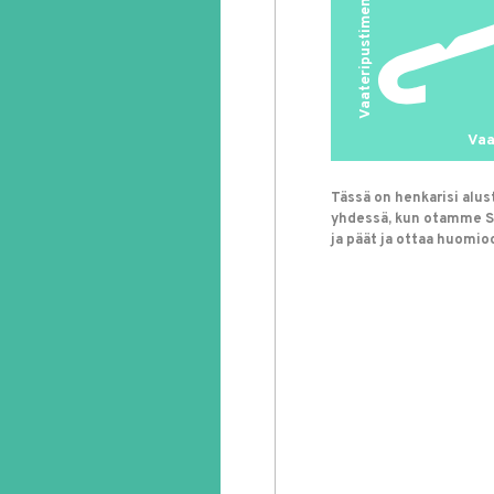
Vaateripustimen korkeus
Vaa
Tässä on henkarisi alu
yhdessä, kun otamme Si
ja päät ja ottaa huomio