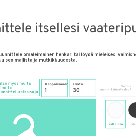
ttele itsellesi vaaterip
suunnittele omaleimainen henkari tai löydä mieleisesi valmish
puu sen mallista ja mutkikkuudesta.
atso myös muita
Kappalemäärä
Hinta
Valmis
lmiita
suunnitteluratkaisu*
uunnitteluratkaisuja
Valkoinen
Mu