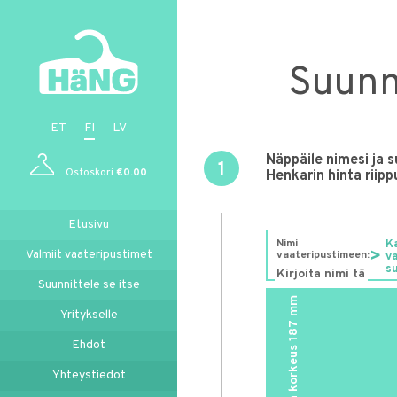
Suunni
ET
FI
LV
Näppäile nimesi ja 
1
Ostoskori
€
0.00
Henkarin hinta riip
Etusivu
Nimi
K
Valmiit vaateripustimet
vaateripustimeen:
va
s
Suunnittele se itse
mm
Yritykselle
187
Ehdot
Yhteystiedot