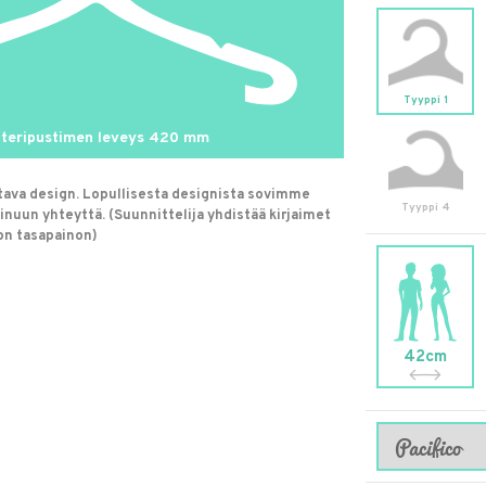
Tyyppi 1
teripustimen leveys
420
mm
stava design. Lopullisesta designista sovimme
Tyyppi 4
nuun yhteyttä. (Suunnittelija yhdistää kirjaimet
on tasapainon)
42cm