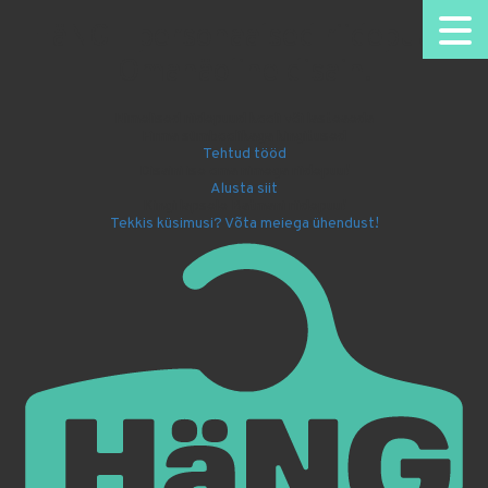
HäNG - personaalsed riidepuud.
Omanäoline disain.
Nimelised riidepuud kooli või lasteaeda
Firma sümboolikaga kingitused
Tehtud tööd
Disaini ise oma nimega riidepuu!
Alusta siit
Kingi lapsele Batmani riidepuu!
Tekkis küsimusi? Võta meiega ühendust!