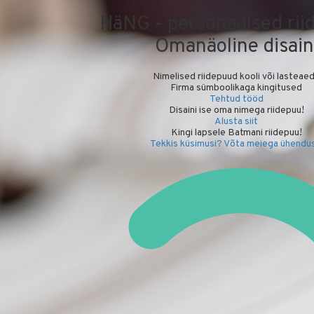
HäNG - personaalsed rii
Omanäoline disain
Nimelised riidepuud kooli või lasteae
Firma sümboolikaga kingitused
Tehtud tööd
Disaini ise oma nimega riidepuu!
Alusta siit
Kingi lapsele Batmani riidepuu!
Tekkis küsimusi? Võta meiega ühendus