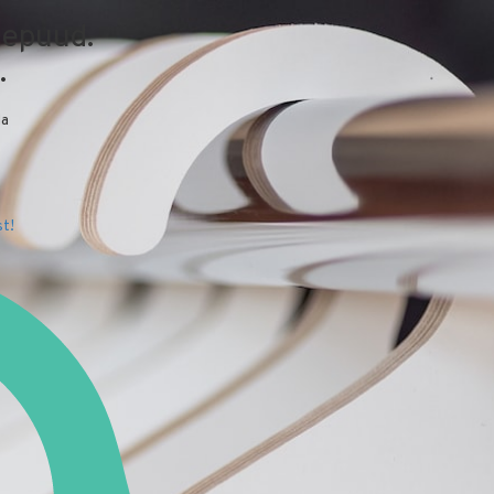
depuud.
.
da
t!