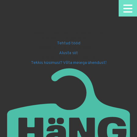
HäNG - personaalsed riidepuud.
Omanäoline disain.
Nimelised riidepuud kooli või lasteaeda
Firma sümboolikaga kingitused
Tehtud tööd
Disaini ise oma nimega riidepuu!
Alusta siit
Kingi lapsele Batmani riidepuu!
Tekkis küsimusi? Võta meiega ühendust!