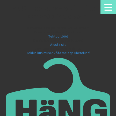
HäNG - personaalsed riidepuud.
Omanäoline disain.
Nimelised riidepuud kooli või lasteaeda
Firma sümboolikaga kingitused
Tehtud tööd
Disaini ise oma nimega riidepuu!
Alusta siit
Kingi lapsele Batmani riidepuu!
Tekkis küsimusi? Võta meiega ühendust!