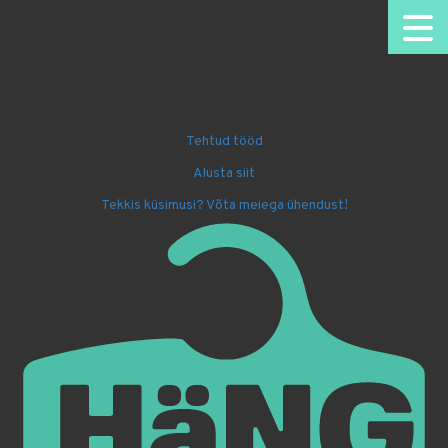
HäNG - personaalsed riidepuud.
Omanäoline disain.
Nimelised riidepuud kooli või lasteaeda
Firma sümboolikaga kingitused
Tehtud tööd
Disaini ise oma nimega riidepuu!
Alusta siit
Kingi lapsele Batmani riidepuu!
Tekkis küsimusi? Võta meiega ühendust!