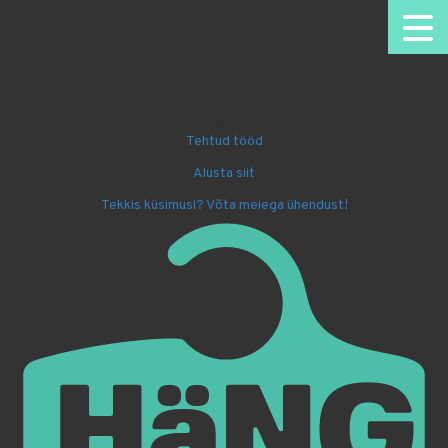
HäNG - personaalsed riidepuud.
Omanäoline disain.
Nimelised riidepuud kooli või lasteaeda
Firma sümboolikaga kingitused
Tehtud tööd
Disaini ise oma nimega riidepuu!
Alusta siit
Kingi lapsele Batmani riidepuu!
Tekkis küsimusi? Võta meiega ühendust!