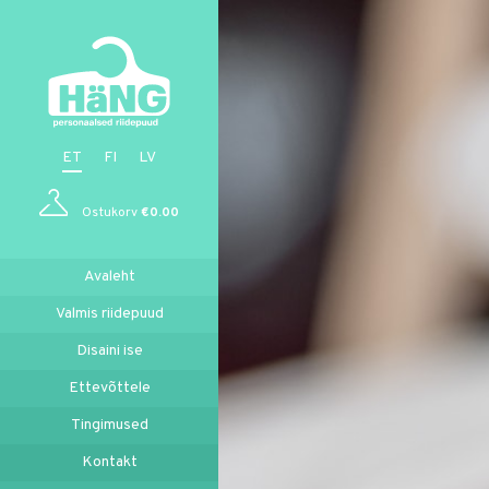
ET
FI
LV
Ostukorv
€
0.00
Avaleht
Valmis riidepuud
Disaini ise
Ettevõttele
Tingimused
Kontakt