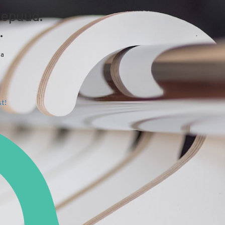
depuud.
.
da
t!