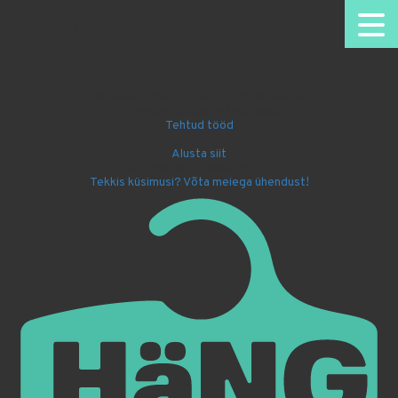
HäNG - personaalsed riidepuud.
Omanäoline disain.
Nimelised riidepuud kooli või lasteaeda
Firma sümboolikaga kingitused
Tehtud tööd
Disaini ise oma nimega riidepuu!
Alusta siit
Kingi lapsele Batmani riidepuu!
Tekkis küsimusi? Võta meiega ühendust!