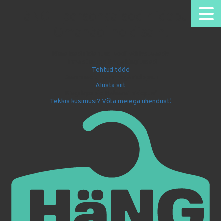
HäNG - personaalsed riidepuud.
Omanäoline disain.
Nimelised riidepuud kooli või lasteaeda
Firma sümboolikaga kingitused
Tehtud tööd
Disaini ise oma nimega riidepuu!
Alusta siit
Kingi lapsele Batmani riidepuu!
Tekkis küsimusi? Võta meiega ühendust!