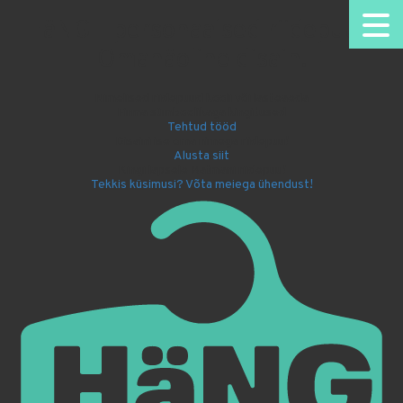
HäNG - personaalsed riidepuud.
Omanäoline disain.
Nimelised riidepuud kooli või lasteaeda
Firma sümboolikaga kingitused
Tehtud tööd
Disaini ise oma nimega riidepuu!
Alusta siit
Kingi lapsele Batmani riidepuu!
Tekkis küsimusi? Võta meiega ühendust!