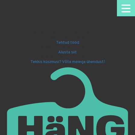
HäNG - personaalsed riidepuud.
Omanäoline disain.
Nimelised riidepuud kooli või lasteaeda
Firma sümboolikaga kingitused
Tehtud tööd
Disaini ise oma nimega riidepuu!
Alusta siit
Kingi lapsele Batmani riidepuu!
Tekkis küsimusi? Võta meiega ühendust!