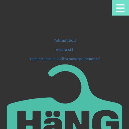
HäNG - personaalsed riidepuud.
Omanäoline disain.
Nimelised riidepuud kooli või lasteaeda
Firma sümboolikaga kingitused
Tehtud tööd
Disaini ise oma nimega riidepuu!
Alusta siit
Kingi lapsele Batmani riidepuu!
Tekkis küsimusi? Võta meiega ühendust!