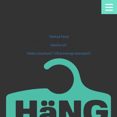
HäNG - personaalsed riidepuud.
Omanäoline disain.
Nimelised riidepuud kooli või lasteaeda
Firma sümboolikaga kingitused
Tehtud tööd
Disaini ise oma nimega riidepuu!
Alusta siit
Kingi lapsele Batmani riidepuu!
Tekkis küsimusi? Võta meiega ühendust!