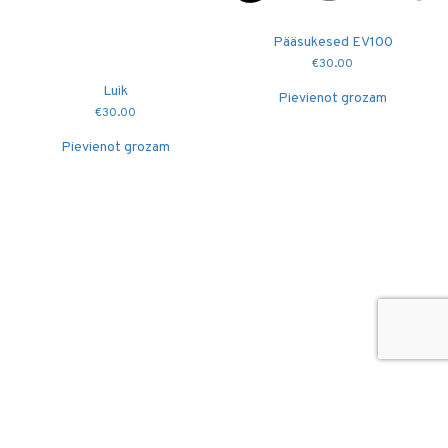
Pääsukesed EV100
€
30.00
Luik
Pievienot grozam
€
30.00
Pievienot grozam
© 2026
Puidutöökoda OÜ