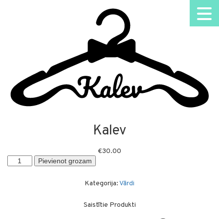
Kalev
€
30.00
Kalev
Pievienot grozam
daudzums
Kategorija:
Vārdi
Saistītie Produkti