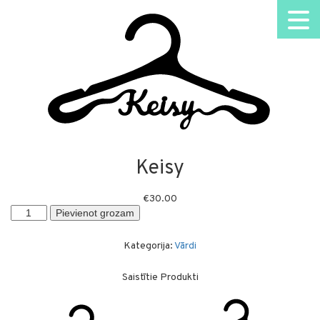
Keisy
€
30.00
Keisy
Pievienot grozam
daudzums
Kategorija:
Vārdi
Saistītie Produkti