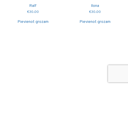
Ralf
Ilona
€
30.00
€
30.00
Pievienot grozam
Pievienot grozam
© 2026
Puidutöökoda OÜ
hang@puidutookoda.ee
+372 5845 5146
Luige tee 4, Männiku