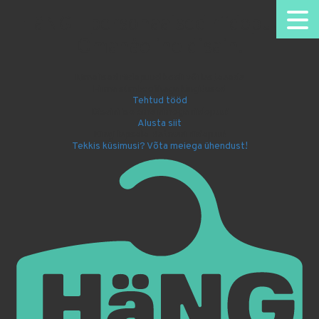
HäNG - personaalsed riidepuud.
Omanäoline disain.
Nimelised riidepuud kooli või lasteaeda
Firma sümboolikaga kingitused
Tehtud tööd
Disaini ise oma nimega riidepuu!
Alusta siit
Kingi lapsele Batmani riidepuu!
Tekkis küsimusi? Võta meiega ühendust!