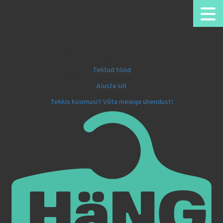
HäNG - personaalsed riidepuud.
Omanäoline disain.
Nimelised riidepuud kooli või lasteaeda
Firma sümboolikaga kingitused
Tehtud tööd
Disaini ise oma nimega riidepuu!
Alusta siit
Kingi lapsele Batmani riidepuu!
Tekkis küsimusi? Võta meiega ühendust!