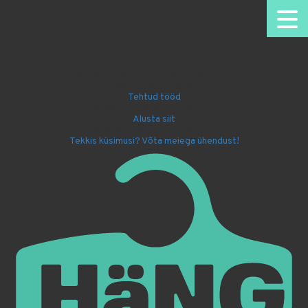
HäNG - personaalsed riidepuud.
Omanäoline disain.
Nimelised riidepuud kooli või lasteaeda
Firma sümboolikaga kingitused
Tehtud tööd
Disaini ise oma nimega riidepuu!
Alusta siit
Kingi lapsele Batmani riidepuu!
Tekkis küsimusi? Võta meiega ühendust!