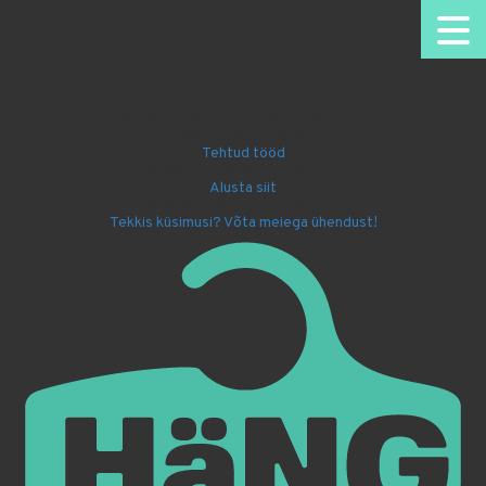
HäNG - personaalsed riidepuud.
Omanäoline disain.
Nimelised riidepuud kooli või lasteaeda
Firma sümboolikaga kingitused
Tehtud tööd
Disaini ise oma nimega riidepuu!
Alusta siit
Kingi lapsele Batmani riidepuu!
Tekkis küsimusi? Võta meiega ühendust!