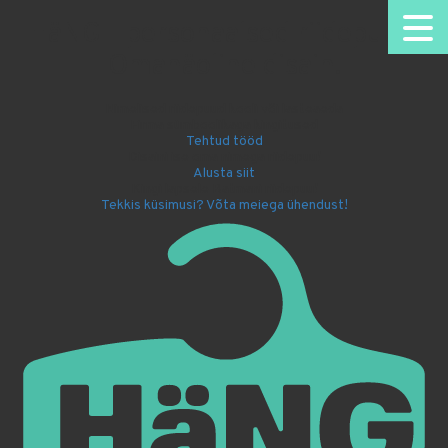
HäNG - personaalsed riidepuud.
Omanäoline disain.
Nimelised riidepuud kooli või lasteaeda
Firma sümboolikaga kingitused
Tehtud tööd
Disaini ise oma nimega riidepuu!
Alusta siit
Kingi lapsele Batmani riidepuu!
Tekkis küsimusi? Võta meiega ühendust!