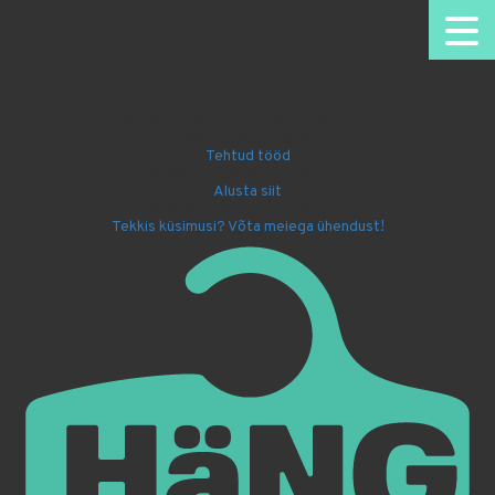
HäNG - personaalsed riidepuud.
Omanäoline disain.
Nimelised riidepuud kooli või lasteaeda
Firma sümboolikaga kingitused
Tehtud tööd
Disaini ise oma nimega riidepuu!
Alusta siit
Kingi lapsele Batmani riidepuu!
Tekkis küsimusi? Võta meiega ühendust!