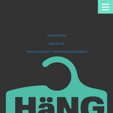
HäNG - personaalsed riidepuud.
Omanäoline disain.
Nimelised riidepuud kooli või lasteaeda
Firma sümboolikaga kingitused
Tehtud tööd
Disaini ise oma nimega riidepuu!
Alusta siit
Kingi lapsele Batmani riidepuu!
Tekkis küsimusi? Võta meiega ühendust!