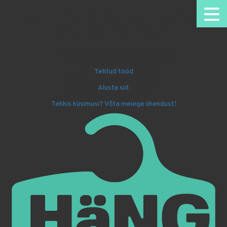
HäNG - personaalsed riidepuud.
Omanäoline disain.
Nimelised riidepuud kooli või lasteaeda
Firma sümboolikaga kingitused
Tehtud tööd
Disaini ise oma nimega riidepuu!
Alusta siit
Kingi lapsele Batmani riidepuu!
Tekkis küsimusi? Võta meiega ühendust!