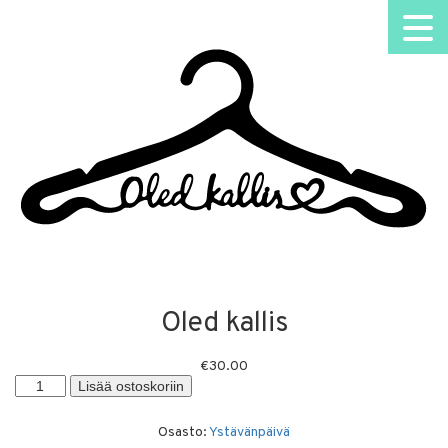
Oled kallis
€
30.00
Oled
Lisää ostoskoriin
kallis
määrä
Osasto:
Ystävänpäivä