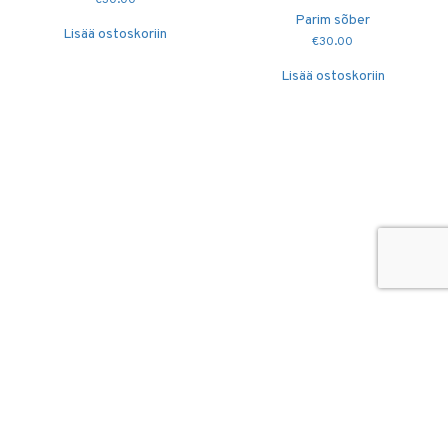
€
30.00
Parim sõber
Lisää ostoskoriin
€
30.00
Lisää ostoskoriin
© 2026
Puidutöökoda OÜ
hang@puidutookoda.ee
+372 5845 5146
Luige tee 4, Männiku