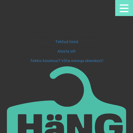
HäNG - personaalsed riidepuud.
Omanäoline disain.
Nimelised riidepuud kooli või lasteaeda
Firma sümboolikaga kingitused
Tehtud tööd
Disaini ise oma nimega riidepuu!
Alusta siit
Kingi lapsele Batmani riidepuu!
Tekkis küsimusi? Võta meiega ühendust!