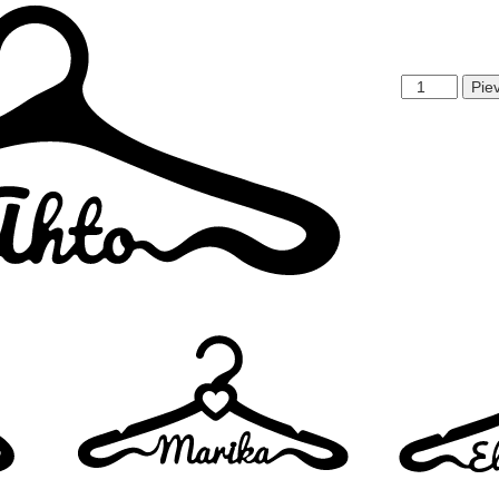
Ahto
Pie
daudzums