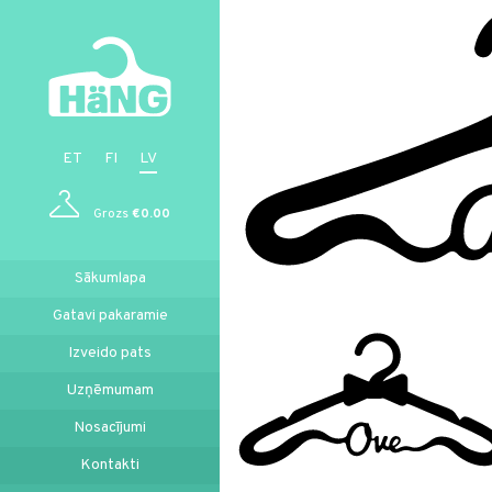
ET
FI
LV
Grozs
€0.00
Sākumlapa
Gatavi pakaramie
Izveido pats
Uzņēmumam
Nosacījumi
Kontakti