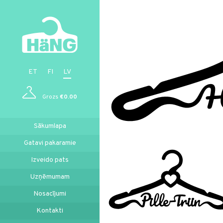
ET
FI
LV
Grozs
€0.00
Sākumlapa
Gatavi pakaramie
Izveido pats
Uzņēmumam
Nosacījumi
Kontakti