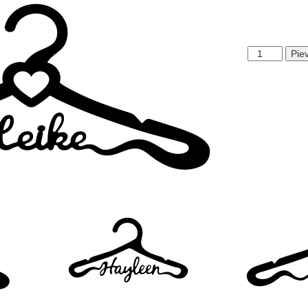
Heike
Pie
daudzums