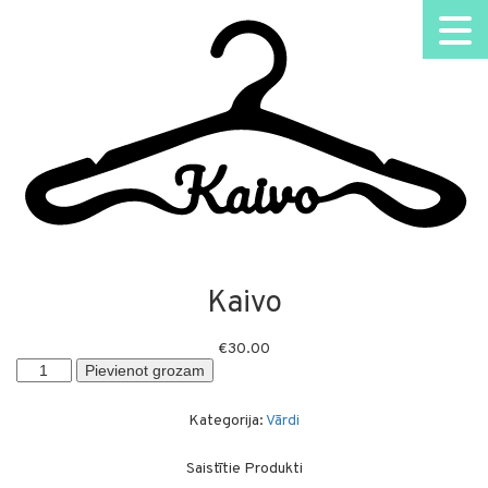
Kaivo
€
30.00
Kaivo
Pievienot grozam
daudzums
Kategorija:
Vārdi
Saistītie Produkti