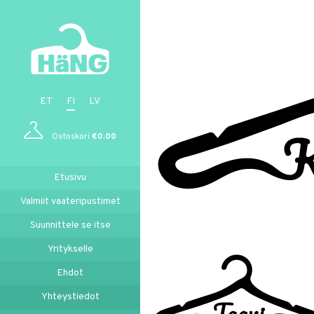
ET
FI
LV
Ostoskori
€
0.00
Etusivu
Valmiit vaateripustimet
Suunnittele se itse
Yritykselle
Ehdot
Yhteystiedot