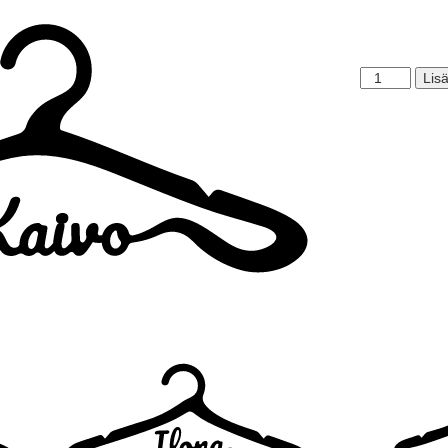
Kaivo
Lisä
määrä