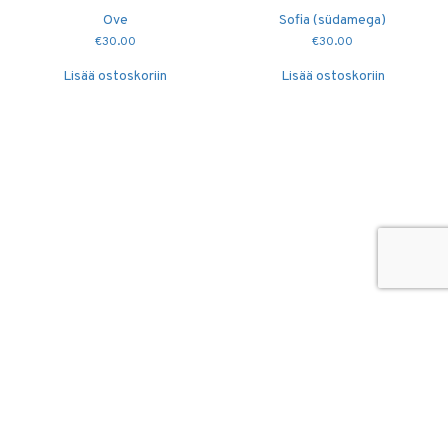
Ove
Sofia (südamega)
€
30.00
€
30.00
Lisää ostoskoriin
Lisää ostoskoriin
© 2026
Puidutöökoda OÜ
hang@puidutookoda.ee
+372 5845 5146
Luige tee 4, Männiku