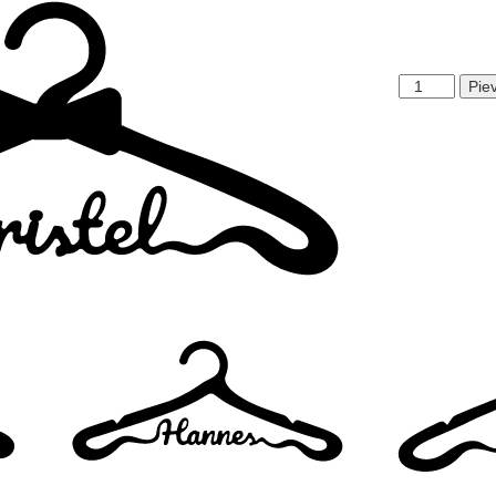
Kristel
Pie
(lipsuga)
daudzums