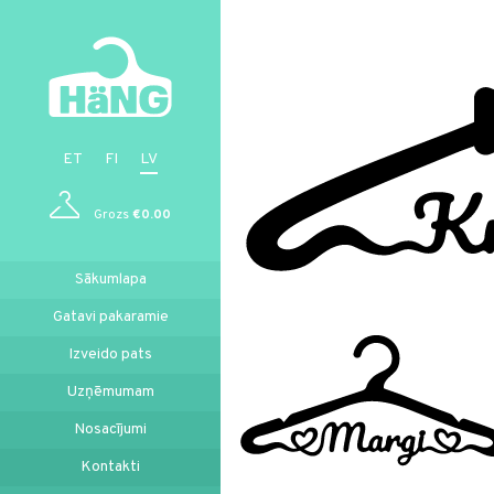
ET
FI
LV
Grozs
€0.00
Sākumlapa
Gatavi pakaramie
Izveido pats
Uzņēmumam
Nosacījumi
Kontakti