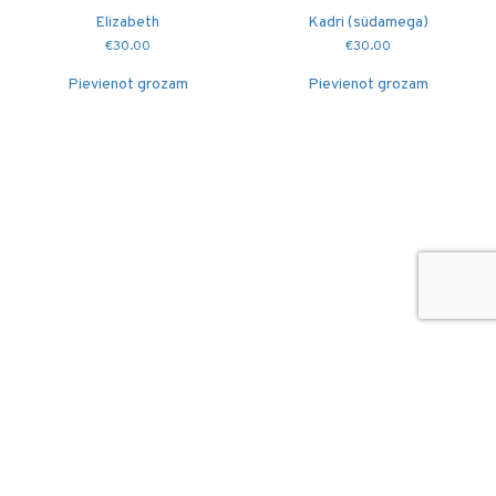
Elizabeth
Kadri (südamega)
€
30.00
€
30.00
Pievienot grozam
Pievienot grozam
© 2026
Puidutöökoda OÜ
hang@puidutookoda.ee
+372 5845 5146
Luige tee 4, Männiku