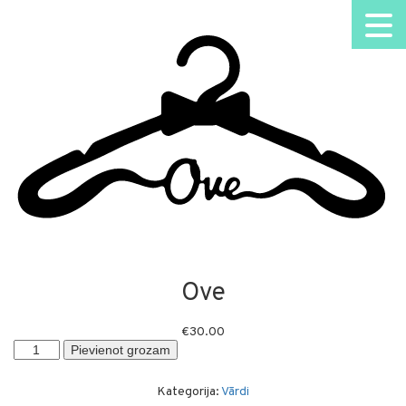
Ove
€
30.00
Ove
Pievienot grozam
daudzums
Kategorija:
Vārdi