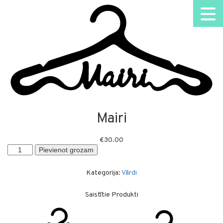
Mairi
€
30.00
Mairi
Pievienot grozam
daudzums
Kategorija:
Vārdi
Saistītie Produkti