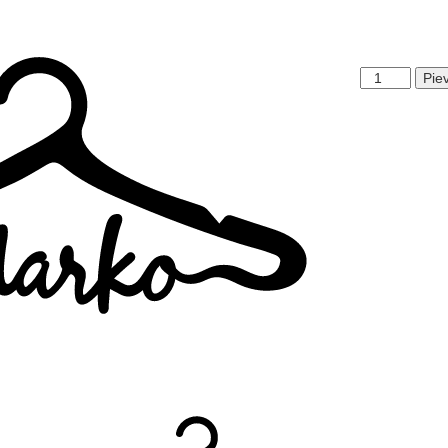
Marko
Pie
daudzums