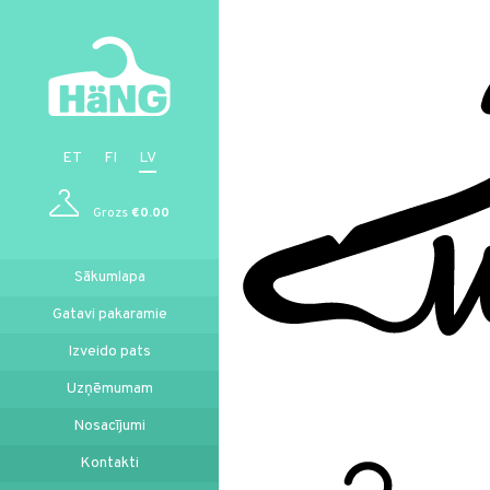
ET
FI
LV
Grozs
€0.00
Sākumlapa
Gatavi pakaramie
Izveido pats
Uzņēmumam
Nosacījumi
Kontakti