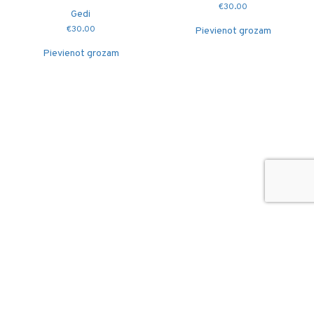
€
30.00
Gedi
€
30.00
Pievienot grozam
Pievienot grozam
© 2026
Puidutöökoda OÜ
hang@puidutookoda.ee
+372 5845 5146
Luige tee 4, Männiku