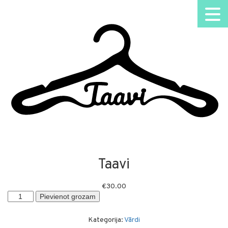
Taavi
€
30.00
Taavi
Pievienot grozam
daudzums
Kategorija:
Vārdi