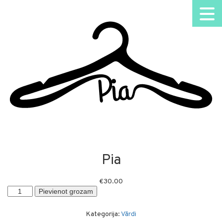
Pia
€
30.00
Pia
Pievienot grozam
daudzums
Kategorija:
Vārdi