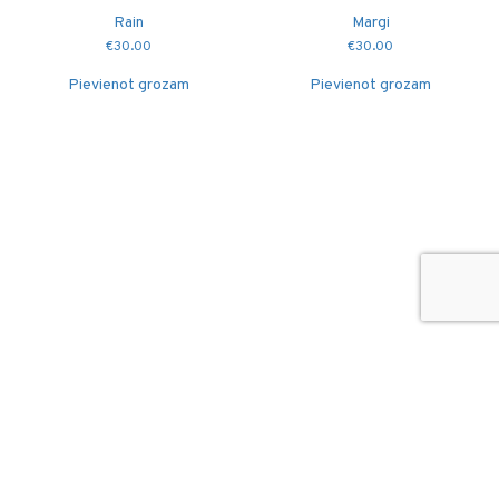
Rain
Margi
€
30.00
€
30.00
Pievienot grozam
Pievienot grozam
© 2026
Puidutöökoda OÜ
hang@puidutookoda.ee
+372 5845 5146
Luige tee 4, Männiku