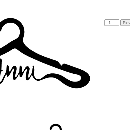
Anni
Pie
daudzums