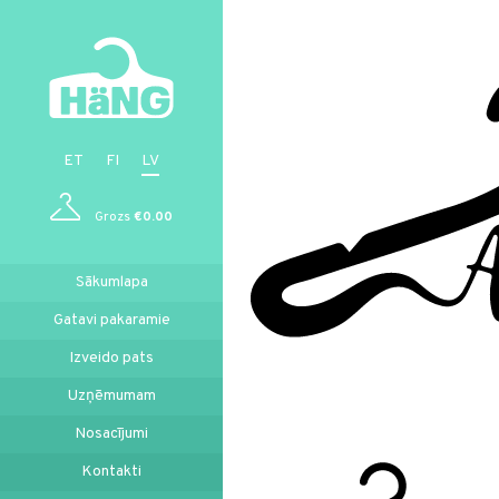
ET
FI
LV
Grozs
€0.00
Sākumlapa
Gatavi pakaramie
Izveido pats
Uzņēmumam
Nosacījumi
Kontakti