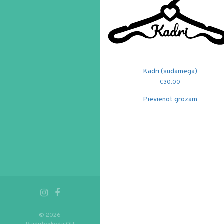
Kadri (südamega)
€
30.00
Pievienot grozam
© 2026