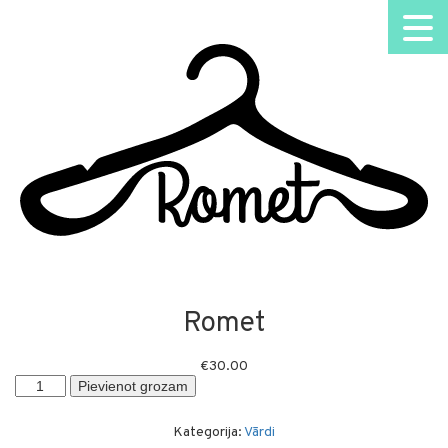
Romet
€
30.00
Romet
Pievienot grozam
daudzums
Kategorija:
Vārdi