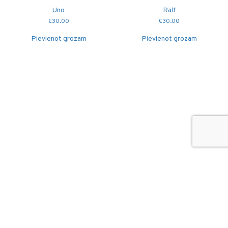
Uno
Ralf
€
30.00
€
30.00
Pievienot grozam
Pievienot grozam
© 2026
Puidutöökoda OÜ
hang@puidutookoda.ee
+372 5845 5146
Luige tee 4, Männiku