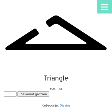
Triangle
€
30.00
Triangle
Pievienot grozam
daudzums
Kategorija:
Dizains