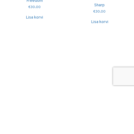
Freedom
Sharp
€
30.00
€
30.00
Lisa korvi
Lisa korvi
© 2026
Puidutöökoda OÜ
hang@puidutookoda.ee
+372 5845 5146
Luige tee 4, Männiku