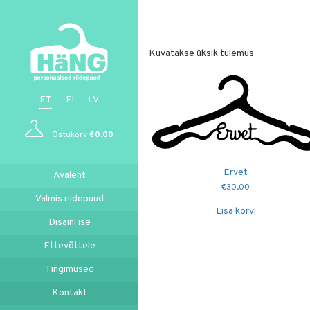
Kuvatakse üksik tulemus
ET
FI
LV
Ostukorv
€
0.00
Ervet
Avaleht
€
30.00
Valmis riidepuud
Lisa korvi
Disaini ise
Ettevõttele
Tingimused
Kontakt