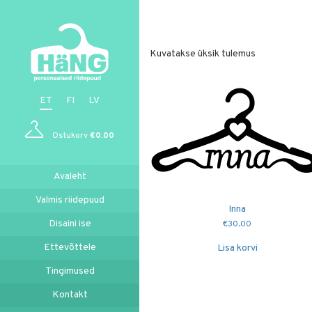
Kuvatakse üksik tulemus
ET
FI
LV
Ostukorv
€
0.00
Avaleht
Valmis riidepuud
Inna
Disaini ise
€
30.00
Ettevõttele
Lisa korvi
Tingimused
Kontakt