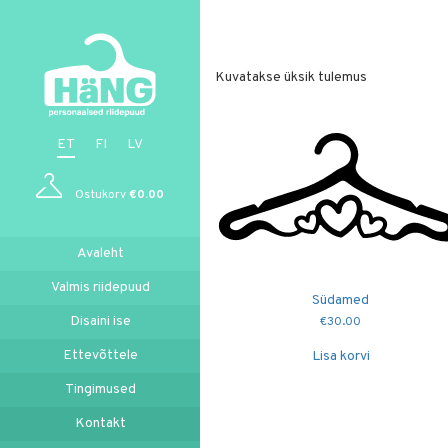
Kuvatakse üksik tulemus
ET
FI
LV
Ostukorv
€
0.00
Avaleht
Valmis riidepuud
Südamed
Disaini ise
€
30.00
Ettevõttele
Lisa korvi
Tingimused
Kontakt