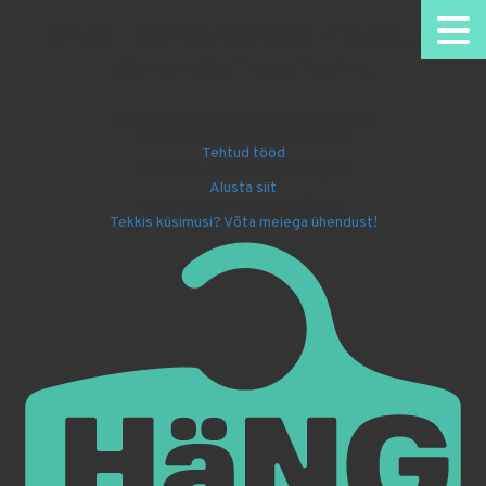
HäNG - personaalsed riidepuud.
Omanäoline disain.
Nimelised riidepuud kooli või lasteaeda
Firma sümboolikaga kingitused
Tehtud tööd
Disaini ise oma nimega riidepuu!
Alusta siit
Kingi lapsele Batmani riidepuu!
Tekkis küsimusi? Võta meiega ühendust!